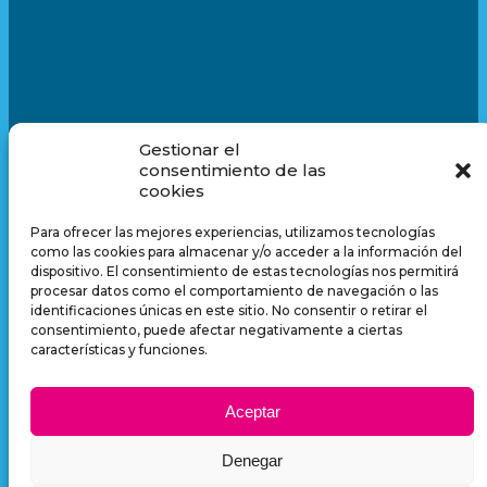
Gestionar el
consentimiento de las
cookies
Para ofrecer las mejores experiencias, utilizamos tecnologías
como las cookies para almacenar y/o acceder a la información del
dispositivo. El consentimiento de estas tecnologías nos permitirá
Más de 40 años al sector de las artes gráficas.
procesar datos como el comportamiento de navegación o las
Esperit de servicei i qualitat en constante millora.
identificaciones únicas en este sitio. No consentir o retirar el
Innovación, agilidad, flexibilitación, medición y
consentimiento, puede afectar negativamente a ciertas
comunicación.
características y funciones.
Aceptar
Contáctanos
Denegar