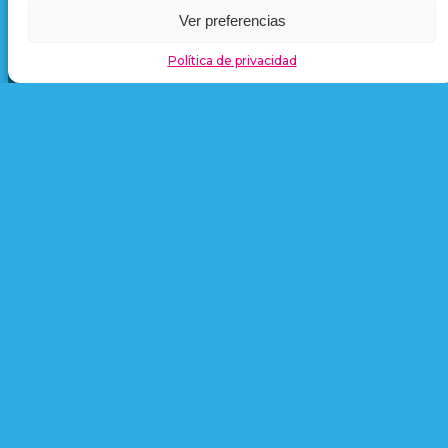
Calle Lisboa, 7 · Polígono Industrial Cova Solera · 08191
Ver preferencias
Rubí (Barcelona)
Política de privacidad
+34 935 86 28 71
pacoimsa@pacoimsa.es
L-V 8:00h-14:00h
Redes Sociales
Navega